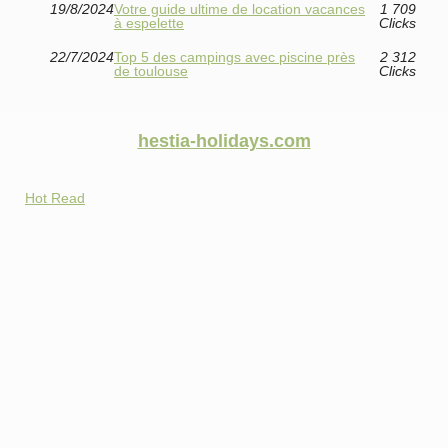
19/8/2024
Votre guide ultime de location vacances
1 709
à espelette
Clicks
22/7/2024
Top 5 des campings avec piscine près
2 312
de toulouse
Clicks
hestia-holidays.com
Hot Read