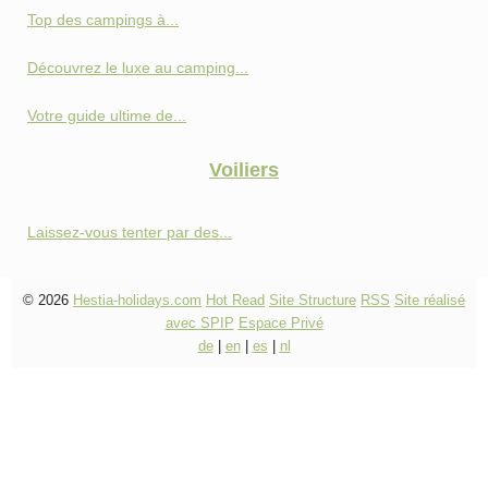
Top des campings à...
Découvrez le luxe au camping...
Votre guide ultime de...
Voiliers
Laissez-vous tenter par des...
© 2026
Hestia-holidays.com
Hot Read
Site Structure
RSS
Site réalisé
avec SPIP
Espace Privé
de
|
en
|
es
|
nl