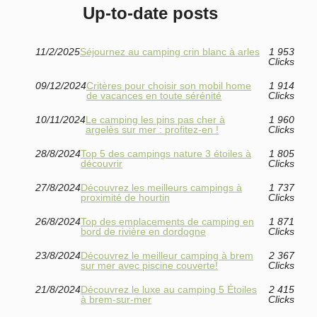
Up-to-date posts
11/2/2025
Séjournez au camping crin blanc à arles
1 953
Clicks
09/12/2024
Critères pour choisir son mobil home
1 914
de vacances en toute sérénité
Clicks
10/11/2024
Le camping les pins pas cher à
1 960
argelès sur mer : profitez-en !
Clicks
28/8/2024
Top 5 des campings nature 3 étoiles à
1 805
découvrir
Clicks
27/8/2024
Découvrez les meilleurs campings à
1 737
proximité de hourtin
Clicks
26/8/2024
Top des emplacements de camping en
1 871
bord de rivière en dordogne
Clicks
23/8/2024
Découvrez le meilleur camping à brem
2 367
sur mer avec piscine couverte!
Clicks
21/8/2024
Découvrez le luxe au camping 5 Étoiles
2 415
à brem-sur-mer
Clicks