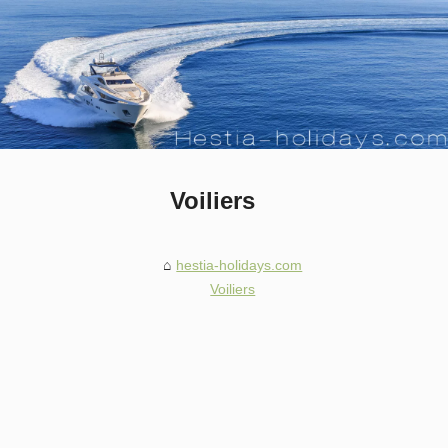
Voiliers
hestia-holidays.com
Voiliers