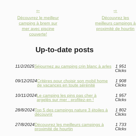
Découvrez le meilleur
Découvrez les
camping à brem sur
meilleurs campings à
mer avec piscine
proximité de hourtin
couverte!
Up-to-date posts
11/2/2025
Séjournez au camping crin blanc à arles
1 951
Clicks
09/12/2024
Critères pour choisir son mobil home
1 908
de vacances en toute sérénité
Clicks
10/11/2024
Le camping les pins pas cher à
1 957
argelès sur mer : profitez-en !
Clicks
28/8/2024
Top 5 des campings nature 3 étoiles à
1 802
découvrir
Clicks
27/8/2024
Découvrez les meilleurs campings à
1 733
proximité de hourtin
Clicks