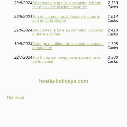
23/8/2024
Découvrez le meilleur camping à brem
2 363
sur mer avec piscine couverte!
Clicks
23/8/2024
Top des campings à découvrir dans le
1 914
sud de la bretagne
Clicks
21/8/2024
Découvrez le luxe au camping 5 Étoiles
2 410
à brem-sur-mer
Clicks
19/8/2024
Votre guide ultime de location vacances
1 705
à espelette
Clicks
22/7/2024
Top 5 des campings avec piscine près
2 308
de toulouse
Clicks
hestia-holidays.com
Hot Read