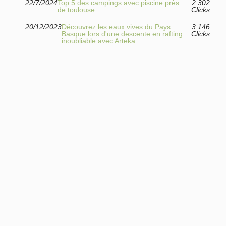
22/7/2024
Top 5 des campings avec piscine près
2 302
de toulouse
Clicks
20/12/2023
Découvrez les eaux vives du Pays
3 146
Basque lors d'une descente en rafting
Clicks
inoubliable avec Arteka