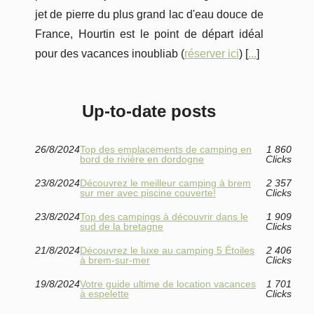
jet de pierre du plus grand lac d'eau douce de
France, Hourtin est le point de départ idéal
pour des vacances inoubliab (
réserver ici
) [
...
]
Up-to-date posts
26/8/2024
Top des emplacements de camping en
1 860
bord de rivière en dordogne
Clicks
23/8/2024
Découvrez le meilleur camping à brem
2 357
sur mer avec piscine couverte!
Clicks
23/8/2024
Top des campings à découvrir dans le
1 909
sud de la bretagne
Clicks
21/8/2024
Découvrez le luxe au camping 5 Étoiles
2 406
à brem-sur-mer
Clicks
19/8/2024
Votre guide ultime de location vacances
1 701
à espelette
Clicks