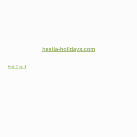
hestia-holidays.com
Hot Read