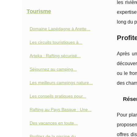
les riviè
Tourisme
expertise
long du p
Domaine Lapédagne à Arette...
Profit
Les circuits touristiques à...
Après un
Arteka : Rafting sécurisé...
découver
Séjournez au camping...
ou le fro
Les meilleurs campings nature...
des char
Les conseils pratiques pour...
Réser
Rafting au Pays Basque : Une...
Pour plan
Des vacances en toute...
proposent
offres di
Profitez de la piscine du...