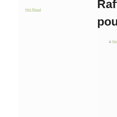
Raf
Hot Read
pou
he