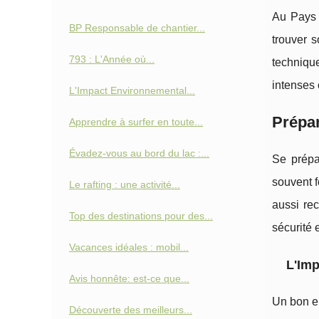
Au Pays 
BP Responsable de chantier...
trouver 
793 : L'Année où...
techniqu
intenses 
L'Impact Environnemental...
Prépar
Apprendre à surfer en toute...
Évadez-vous au bord du lac :...
Se prépa
souvent f
Le rafting : une activité...
aussi rec
Top des destinations pour des...
sécurité 
Vacances idéales : mobil...
L'Im
Avis honnête: est-ce que...
Un bon en
Découverte des meilleurs...