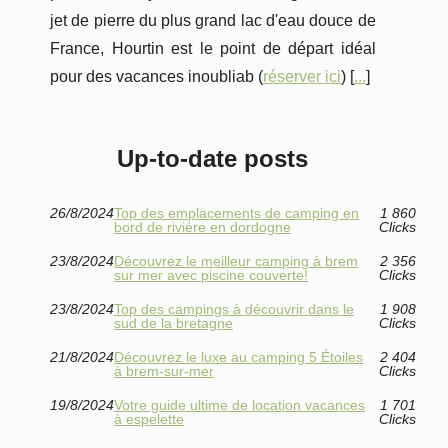
jet de pierre du plus grand lac d'eau douce de
France, Hourtin est le point de départ idéal
pour des vacances inoubliab (
réserver ici
) [
...
]
Up-to-date posts
26/8/2024
Top des emplacements de camping en
1 860
bord de rivière en dordogne
Clicks
23/8/2024
Découvrez le meilleur camping à brem
2 356
sur mer avec piscine couverte!
Clicks
23/8/2024
Top des campings à découvrir dans le
1 908
sud de la bretagne
Clicks
21/8/2024
Découvrez le luxe au camping 5 Étoiles
2 404
à brem-sur-mer
Clicks
19/8/2024
Votre guide ultime de location vacances
1 701
à espelette
Clicks