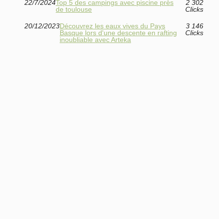
22/7/2024
Top 5 des campings avec piscine près
2 302
de toulouse
Clicks
20/12/2023
Découvrez les eaux vives du Pays
3 146
Basque lors d'une descente en rafting
Clicks
inoubliable avec Arteka