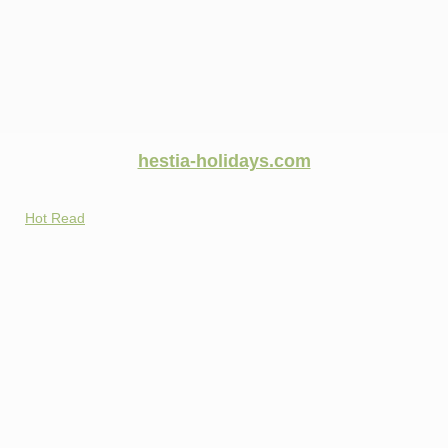
hestia-holidays.com
Hot Read