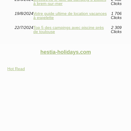
à brem-sur-mer
Clicks
19/8/2024
Votre guide ultime de location vacances
1 706
à espelette
Clicks
22/7/2024
Top 5 des campings avec piscine près
2 309
de toulouse
Clicks
hestia-holidays.com
Hot Read