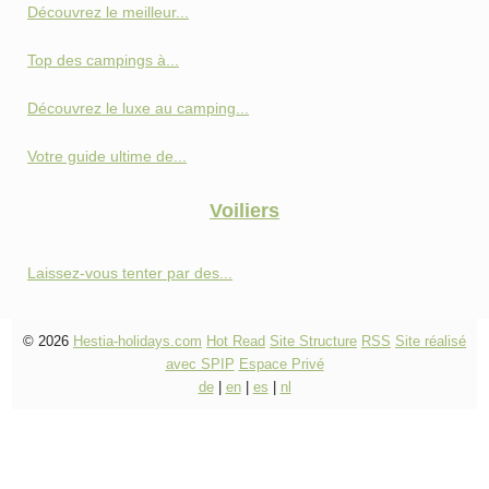
Découvrez le meilleur...
Top des campings à...
Découvrez le luxe au camping...
Votre guide ultime de...
Voiliers
Laissez-vous tenter par des...
© 2026
Hestia-holidays.com
Hot Read
Site Structure
RSS
Site réalisé
avec SPIP
Espace Privé
de
|
en
|
es
|
nl