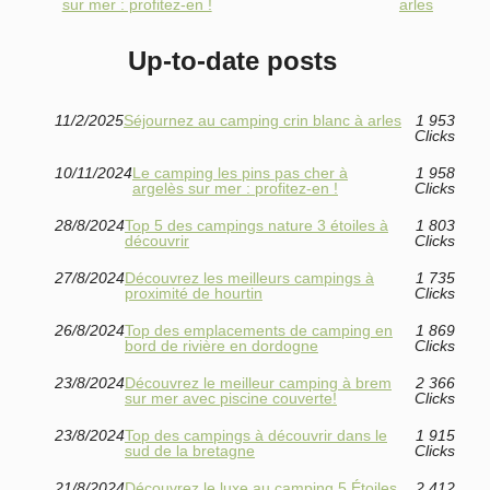
sur mer : profitez-en !
arles
Up-to-date posts
11/2/2025
Séjournez au camping crin blanc à arles
1 953
Clicks
10/11/2024
Le camping les pins pas cher à
1 958
argelès sur mer : profitez-en !
Clicks
28/8/2024
Top 5 des campings nature 3 étoiles à
1 803
découvrir
Clicks
27/8/2024
Découvrez les meilleurs campings à
1 735
proximité de hourtin
Clicks
26/8/2024
Top des emplacements de camping en
1 869
bord de rivière en dordogne
Clicks
23/8/2024
Découvrez le meilleur camping à brem
2 366
sur mer avec piscine couverte!
Clicks
23/8/2024
Top des campings à découvrir dans le
1 915
sud de la bretagne
Clicks
21/8/2024
Découvrez le luxe au camping 5 Étoiles
2 412