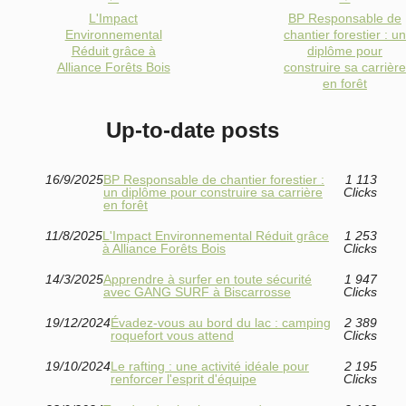
L'Impact
BP Responsable de
Environnemental
chantier forestier : un
Réduit grâce à
diplôme pour
Alliance Forêts Bois
construire sa carrière
en forêt
Up-to-date posts
16/9/2025
BP Responsable de chantier forestier :
1 113
un diplôme pour construire sa carrière
Clicks
en forêt
11/8/2025
L'Impact Environnemental Réduit grâce
1 253
à Alliance Forêts Bois
Clicks
14/3/2025
Apprendre à surfer en toute sécurité
1 947
avec GANG SURF à Biscarrosse
Clicks
19/12/2024
Évadez-vous au bord du lac : camping
2 389
roquefort vous attend
Clicks
19/10/2024
Le rafting : une activité idéale pour
2 195
renforcer l'esprit d'équipe
Clicks