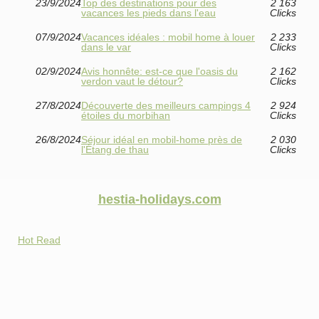
23/9/2024
Top des destinations pour des
2 163
vacances les pieds dans l'eau
Clicks
07/9/2024
Vacances idéales : mobil home à louer
2 233
dans le var
Clicks
02/9/2024
Avis honnête: est-ce que l'oasis du
2 162
verdon vaut le détour?
Clicks
27/8/2024
Découverte des meilleurs campings 4
2 924
étoiles du morbihan
Clicks
26/8/2024
Séjour idéal en mobil-home près de
2 030
l'Étang de thau
Clicks
hestia-holidays.com
Hot Read